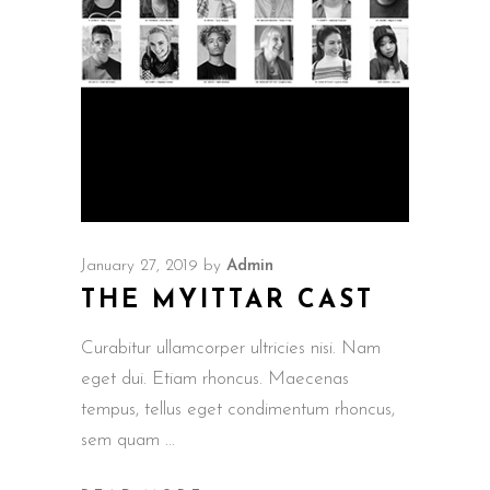
January 27, 2019
by
Admin
THE MYITTAR CAST
Curabitur ullamcorper ultricies nisi. Nam
eget dui. Etiam rhoncus. Maecenas
tempus, tellus eget condimentum rhoncus,
sem quam