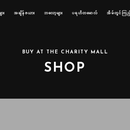
များ
အချိန်ဇယား
ဘလော့များ
ပရဟိတမောလ်
အိမ်တွင်ကြည့
BUY AT THE CHARITY MALL
SHOP