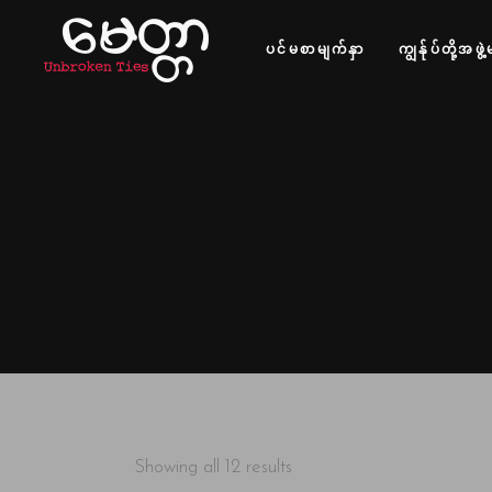
ပင်မစာမျက်နှာ
ကျွန်ုပ်တို့အဖွဲ့
Showing all 12 results