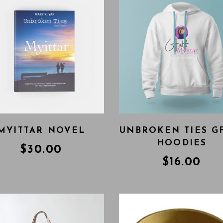
MYITTAR NOVEL
UNBROKEN TIES G
HOODIES
$
30.00
$
16.00