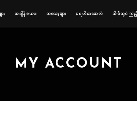
များ
အချိန်ဇယား
ဘလော့များ
ပရဟိတမောလ်
အိမ်တွင်ကြည့
MY ACCOUNT